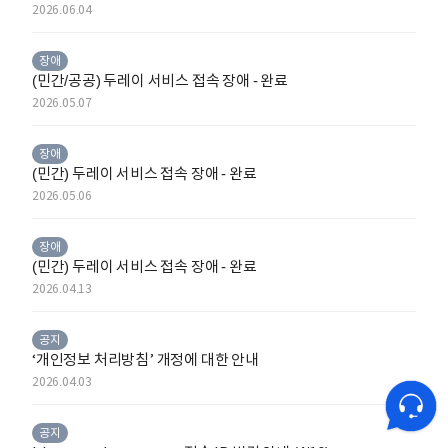
2026.06.04
장애
(민간/공공) 두레이 서비스 접속 장애 - 완료
2026.05.07
장애
(민간) 두레이 서비스 접속 장애 - 완료
2026.05.06
장애
(민간) 두레이 서비스 접속 장애 - 완료
2026.04.13
공지
‘개인정보 처리방침’ 개정에 대한 안내
2026.04.03
공지