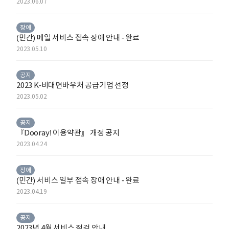
2023.06.07
장애
(민간) 메일 서비스 접속 장애 안내 - 완료
2023.05.10
공지
2023 K-비대면바우처 공급기업 선정
2023.05.02
공지
『Dooray! 이용약관』 개정 공지
2023.04.24
장애
(민간) 서비스 일부 접속 장애 안내 - 완료
2023.04.19
공지
2023년 4월 서비스 점검 안내