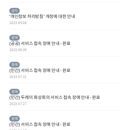
공지
‘개인정보 처리방침’ 개정에 대한 안내
2023.09.08
장애
(공공) 서비스 접속 장애 안내 - 완료
2023.08.30
장애
(민간) 서비스 접속 장애 안내 - 완료
2023.07.31
장애
(민간) 두레이 화상회의 서비스 접속 장애 안내 - 완료
2023.07.27
장애
(민간) 서비스 접속 장애 안내 - 완료