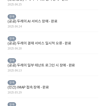
2025.06.25
장애
(공공) 두레이 AI 서비스 장애 - 완료
2025.06.24
장애
(공공) 두레이 결재 서비스 일시적 오류 - 완료
2025.06.20
장애
(공공) 두레이 일부 테넌트 로그인 시 장애 - 완료
2025.06.13
장애
(민간) IMAP 접속 장애 - 완료
2025.05.29
장애