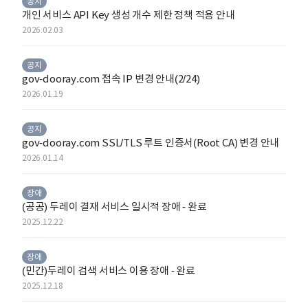
공지
개인 서비스 API Key 생성 개수 제한 정책 적용 안내
2026.02.03
공지
gov-dooray.com 접속 IP 변경 안내(2/24)
2026.01.19
공지
gov-dooray.com SSL/TLS 루트 인증서(Root CA) 변경 안내
2026.01.14
장애
(공공) 두레이 결재 서비스 일시적 장애 - 완료
2025.12.22
장애
(민간)두레이 검색 서비스 이용 장애 - 완료
2025.12.18