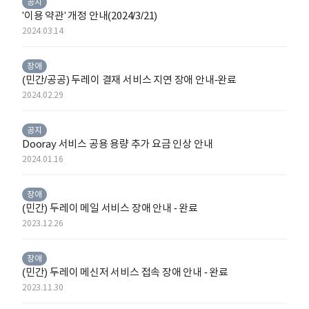
공지
'이용 약관' 개정 안내(2024/3/21)
2024.03.14
장애
(민간/공공) 두레이 결재 서비스 지연 장애 안내-완료
2024.02.29
공지
Dooray 서비스 공용 용량 추가 요금 인상 안내
2024.01.16
장애
(민간) 두레이 메일 서비스 장애 안내 - 완료
2023.12.26
장애
(민간) 두레이 메신저 서비스 접속 장애 안내 - 완료
2023.11.30