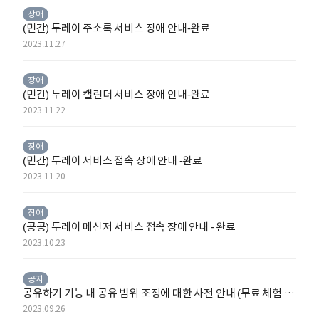
장애
(민간) 두레이 주소록 서비스 장애 안내-완료
2023.11.27
장애
(민간) 두레이 캘린더 서비스 장애 안내-완료
2023.11.22
장애
(민간) 두레이 서비스 접속 장애 안내 -완료
2023.11.20
장애
(공공) 두레이 메신저 서비스 접속 장애 안내 - 완료
2023.10.23
공지
공유하기 기능 내 공유 범위 조정에 대한 사전 안내 (무료 체험 및 Free 플랜 가입 테넌트 대상)
2023.09.26